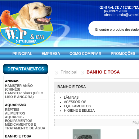
(42)99971-0066
atendimento@wpeci
PRINCIPAL
EMPRESA
COMO COMPRAR
PROMOÇÕES
DEPARTAMENTOS
Principal
BANHO E TOSA
ANIMAIS
HAMSTER ANÃO
BANHO E TOSA
(CHINÊS)
HAMSTER SÍRIO (PÊLO
LISO E ÂNGORA)
LÂMINAS
ACESSÓRIOS
AQUARISMO
EQUIPAMENTOS
RÉPTEIS
HIGIENE E BELEZA
ALIMENTOS
AQUÁRIOS
EQUIPAMENTOS
Pági
MEDICAMENTOS E
TRATAMENTO DE ÁGUA
BANHO E TOSA