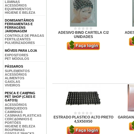
LÂMINAS
ACESSÓRIOS
EQUIPAMENTOS
HIGIENE E BELEZA
DOMISANITÁRIOS
FERRAMENTAS E
FERRAGENS
JARDINAGEM
ADESIVO BIND CARTELA C/2
ADES
CONTROLE DE PRAGAS
UNIDADES
FERTILIZANTES
PULVERIZADORES
MÓVEIS PARA LOJA
EXPOSITORES
PET MÓDULOS
PÁSSAROS
SUPLEMENTOS
ACESSÓRIOS
ALIMENTOS
GAIOLAS
VIVEIROS
PESCA E CAMPING
PET SHOP (CÃES E
GATOS)
ACESSÓRIOS
BRINQUEDOS
CAMINHAS
CASINHAS PLASTICAS
ESTRADO PLASTICO ALTO PRETO
GARGANT
CERCADINHOS E
4,5X50X50
PORTÕES
HIGIENE E BELEZA
ROUPINHAS
OSSOS E SNACKS