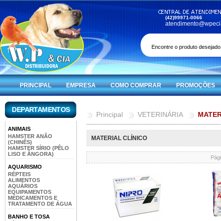
(42)99971-0066
atendimento@wpeci
PRINCIPAL
EMPRESA
COMO COMPRAR
PROMOÇÕES
DEPARTAMENTOS
Principal
VETERINÁRIA
MATER
ANIMAIS
HAMSTER ANÃO
MATERIAL CLÍNICO
(CHINÊS)
HAMSTER SÍRIO (PÊLO
LISO E ÂNGORA)
Pági
AQUARISMO
RÉPTEIS
ALIMENTOS
AQUÁRIOS
EQUIPAMENTOS
MEDICAMENTOS E
TRATAMENTO DE ÁGUA
BANHO E TOSA