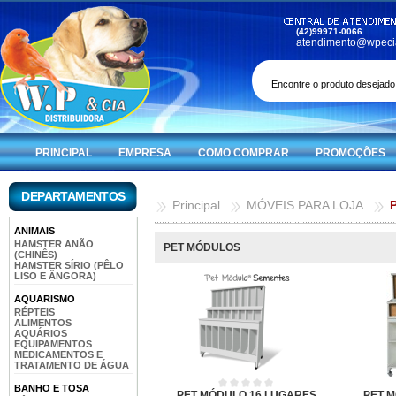
(42)99971-0066
atendimento@wpeci
PRINCIPAL
EMPRESA
COMO COMPRAR
PROMOÇÕES
DEPARTAMENTOS
Principal
MÓVEIS PARA LOJA
ANIMAIS
HAMSTER ANÃO
PET MÓDULOS
(CHINÊS)
HAMSTER SÍRIO (PÊLO
LISO E ÂNGORA)
AQUARISMO
RÉPTEIS
ALIMENTOS
AQUÁRIOS
EQUIPAMENTOS
MEDICAMENTOS E
TRATAMENTO DE ÁGUA
BANHO E TOSA
PET MÓDULO 16 LUGARES
PET 