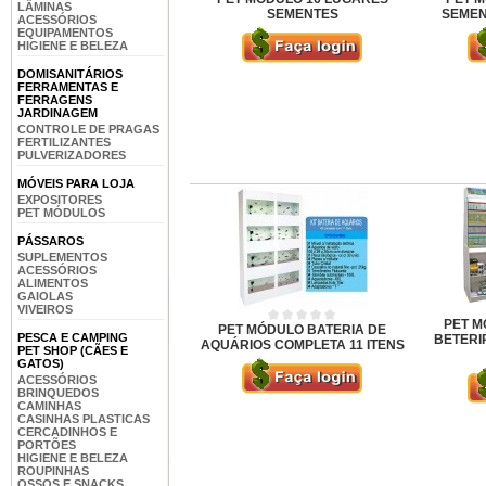
LÂMINAS
SEMENTES
SEMEN
ACESSÓRIOS
EQUIPAMENTOS
HIGIENE E BELEZA
DOMISANITÁRIOS
FERRAMENTAS E
FERRAGENS
JARDINAGEM
CONTROLE DE PRAGAS
FERTILIZANTES
PULVERIZADORES
MÓVEIS PARA LOJA
EXPOSITORES
PET MÓDULOS
PÁSSAROS
SUPLEMENTOS
ACESSÓRIOS
ALIMENTOS
GAIOLAS
VIVEIROS
PET M
PET MÓDULO BATERIA DE
PESCA E CAMPING
BETERI
AQUÁRIOS COMPLETA 11 ITENS
PET SHOP (CÃES E
GATOS)
ACESSÓRIOS
BRINQUEDOS
CAMINHAS
CASINHAS PLASTICAS
CERCADINHOS E
PORTÕES
HIGIENE E BELEZA
ROUPINHAS
OSSOS E SNACKS