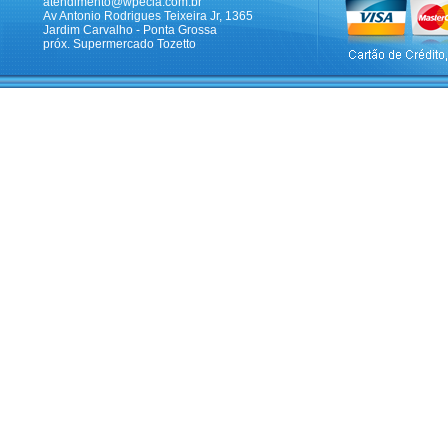
atendimento@wpecia.com.br
Av Antonio Rodrigues Teixeira Jr, 1365
Jardim Carvalho - Ponta Grossa
próx. Supermercado Tozetto