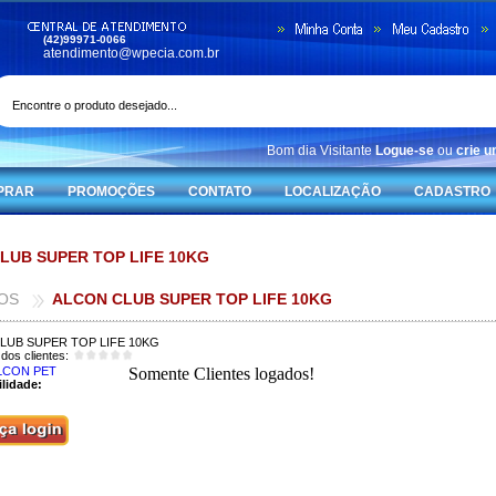
(42)99971-0066
atendimento@wpecia.com.br
Bom dia Visitante
Logue-se
ou
crie 
PRAR
PROMOÇÕES
CONTATO
LOCALIZAÇÃO
CADASTRO
LUB SUPER TOP LIFE 10KG
OS
ALCON CLUB SUPER TOP LIFE 10KG
LUB SUPER TOP LIFE 10KG
dos clientes:
LCON PET
lidade: