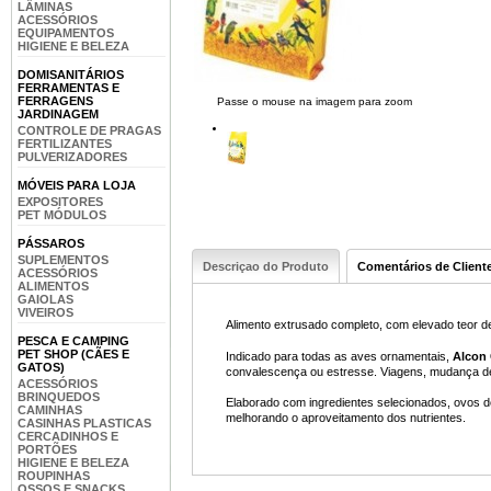
LÂMINAS
ACESSÓRIOS
EQUIPAMENTOS
HIGIENE E BELEZA
DOMISANITÁRIOS
FERRAMENTAS E
FERRAGENS
Passe o mouse na imagem para zoom
JARDINAGEM
CONTROLE DE PRAGAS
FERTILIZANTES
PULVERIZADORES
MÓVEIS PARA LOJA
EXPOSITORES
PET MÓDULOS
PÁSSAROS
SUPLEMENTOS
Descriçao do Produto
Comentários de Client
ACESSÓRIOS
ALIMENTOS
GAIOLAS
VIVEIROS
Alimento extrusado completo, com elevado teor de 
PESCA E CAMPING
PET SHOP (CÃES E
Indicado para todas as aves ornamentais,
Alcon 
GATOS)
convalescença ou estresse. Viagens, mudança de
ACESSÓRIOS
BRINQUEDOS
Elaborado com ingredientes selecionados, ovos de
CAMINHAS
melhorando o aproveitamento dos nutrientes.
CASINHAS PLASTICAS
CERCADINHOS E
PORTÕES
HIGIENE E BELEZA
ROUPINHAS
OSSOS E SNACKS