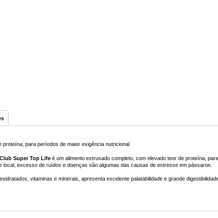
es
proteína, para períodos de maior exigência nutricional
Club Super Top Life
é um alimento extrusado completo, com elevado teor de proteína, para
 local, excesso de ruídos e doenças são algumas das causas de estresse em pássaros.
sidratados, vitaminas e minerais, apresenta excelente palatabilidade e grande digestibilida