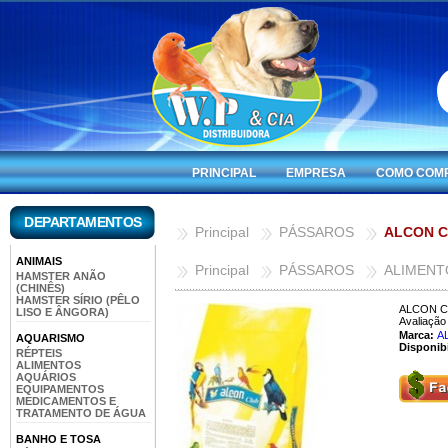
PRINCIPAL
EMPRESA
COMO COM
DEPARTAMENTOS
Principal
PÁSSAROS
ALCON C
ANIMAIS
Principal
PÁSSAROS
ALIMENT
HAMSTER ANÃO
(CHINÊS)
HAMSTER SÍRIO (PÊLO
ALCON C
LISO E ÂNGORA)
Avaliação 
Marca:
A
AQUARISMO
Disponibi
RÉPTEIS
ALIMENTOS
AQUÁRIOS
EQUIPAMENTOS
MEDICAMENTOS E
TRATAMENTO DE ÁGUA
BANHO E TOSA