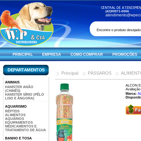
(42)99971-0066
atendimento@wpeci
PRINCIPAL
EMPRESA
COMO COMPRAR
PROMOÇÕES
DEPARTAMENTOS
Principal
PÁSSAROS
ALIMENT
ANIMAIS
ALCON E
HAMSTER ANÃO
Avaliação 
(CHINÊS)
Marca:
A
HAMSTER SÍRIO (PÊLO
Disponibi
LISO E ÂNGORA)
AQUARISMO
RÉPTEIS
ALIMENTOS
AQUÁRIOS
EQUIPAMENTOS
MEDICAMENTOS E
TRATAMENTO DE ÁGUA
BANHO E TOSA