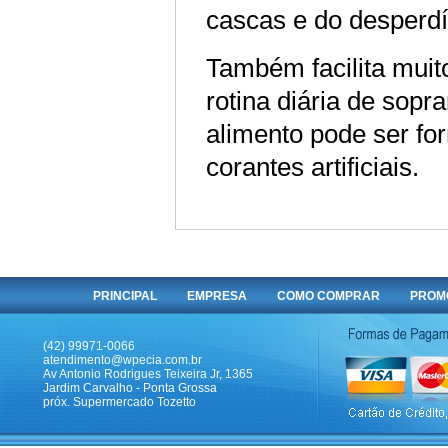
cascas e do desperdí
Também
facilita mu
rotina diária de sop
alimento pode ser fo
corantes artificiais.
PRINCIPAL
EMPRESA
COMO COMPRAR
PROM
(42) 99971-0066
atendimento@wpecia.com.br
Av Antonio Rodrigues Teixeira Jr, 1365
Jardim Carvalho - Ponta Grossa
próx. Supermercado Tozetto