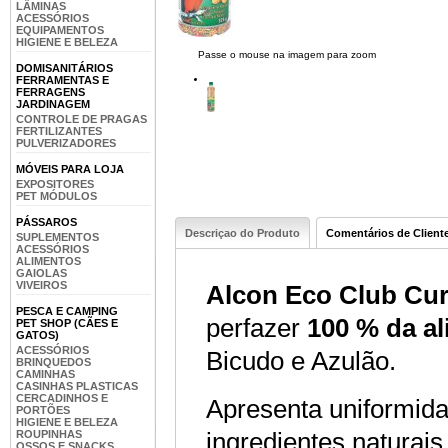
LÂMINAS
ACESSÓRIOS
EQUIPAMENTOS
HIGIENE E BELEZA
Passe o mouse na imagem para zoom
DOMISANITÁRIOS
FERRAMENTAS E
FERRAGENS
JARDINAGEM
CONTROLE DE PRAGAS
FERTILIZANTES
PULVERIZADORES
MÓVEIS PARA LOJA
EXPOSITORES
PET MÓDULOS
PÁSSAROS
Descriçao do Produto
Comentários de Client
SUPLEMENTOS
ACESSÓRIOS
ALIMENTOS
GAIOLAS
VIVEIROS
Alcon Eco Club Cur
PESCA E CAMPING
perfazer
100 % da al
PET SHOP (CÃES E
GATOS)
ACESSÓRIOS
Bicudo e Azulão.
BRINQUEDOS
CAMINHAS
CASINHAS PLASTICAS
CERCADINHOS E
Apresenta uniformidad
PORTÕES
HIGIENE E BELEZA
ingredientes naturais
ROUPINHAS
OSSOS E SNACKS