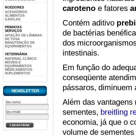
caroteno
e fatores
a
ROEDORES
ACESSÓRIOS
ALIMENTOS
GAIOLAS
Contém aditivo
prebi
PRIMATAS
de bactérias benéfica
SERVIÇOS
AFIAÇÃO DE LÂMINAS
DE TOSA
dos microorganismos
MANUTENÇÃO DE
EQUIPAMENTOS
intestinais.
VETERINÁRIA
MATERIAL CLÍNICO
MÓVEIS E
Em função do adequa
EQUIPAMENTOS
MEDICAMENTOS
SUPLEMENTOS
conseqüente atendime
pássaros, diminuem 
NEWSLETTER
Além das vantagens n
Seu nome:
sementes,
breitling r
Seu email:
economia, já que o 
volume de sementes q