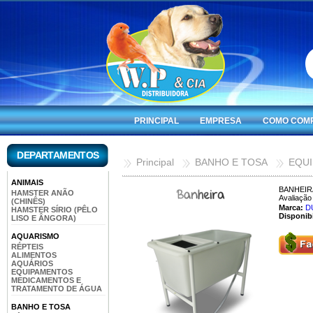
PRINCIPAL
EMPRESA
COMO COM
DEPARTAMENTOS
Principal
BANHO E TOSA
EQU
ANIMAIS
BANHEIR
HAMSTER ANÃO
Avaliação 
(CHINÊS)
Marca:
D
HAMSTER SÍRIO (PÊLO
Disponibi
LISO E ÂNGORA)
AQUARISMO
RÉPTEIS
ALIMENTOS
AQUÁRIOS
EQUIPAMENTOS
MEDICAMENTOS E
TRATAMENTO DE ÁGUA
BANHO E TOSA