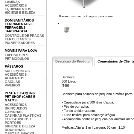
LÂMINAS
ACESSÓRIOS
EQUIPAMENTOS
HIGIENE E BELEZA
Passe o mouse na imagem para zoom
DOMISANITÁRIOS
FERRAMENTAS E
FERRAGENS
JARDINAGEM
CONTROLE DE PRAGAS
FERTILIZANTES
PULVERIZADORES
MÓVEIS PARA LOJA
EXPOSITORES
PET MÓDULOS
Descriçao do Produto
Comentários de Client
PÁSSAROS
SUPLEMENTOS
ACESSÓRIOS
Banheira
ALIMENTOS
300 Litros
GAIOLAS
VIVEIROS
[549]
PESCA E CAMPING
Banheira para animais de pequeno e médio porte.
PET SHOP (CÃES E
GATOS)
• Capacidade para 300 litros d'agua.
ACESSÓRIOS
• Pés de borracha.
BRINQUEDOS
• Fundo antiderrapante.
CAMINHAS
• Tubo flexível para descarga d'água
CASINHAS PLASTICAS
CERCADINHOS E
• Acompanha banheira pequena par animais meno
PORTÕES
HIGIENE E BELEZA
Medidas: Altura: 1 m | Largura: 60 cm | 1,10 m
ROUPINHAS
OSSOS E SNACKS