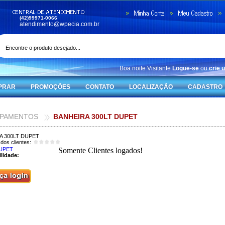
(42)99971-0066
atendimento@wpecia.com.br
Boa noite Visitante
Logue-se
ou
crie 
PRAR
PROMOÇÕES
CONTATO
LOCALIZAÇÃO
CADASTRO
IPAMENTOS
BANHEIRA 300LT DUPET
A 300LT DUPET
dos clientes:
UPET
lidade: